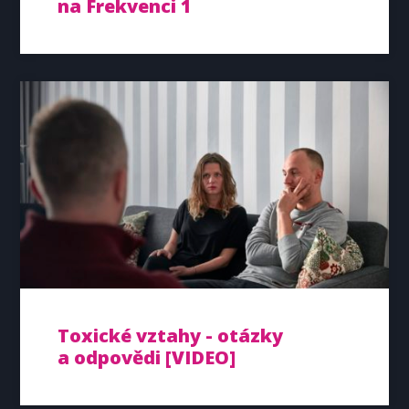
na Frekvenci 1
Toxické vztahy - otázky
a odpovědi [VIDEO]