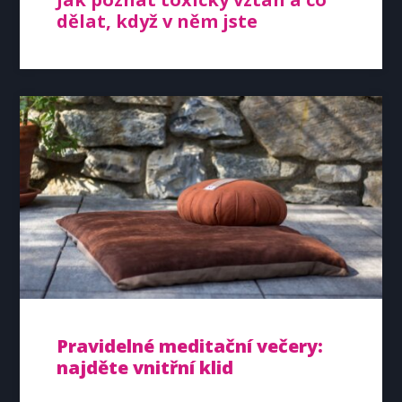
dělat, když v něm jste
Pravidelné meditační večery:
najděte vnitřní klid