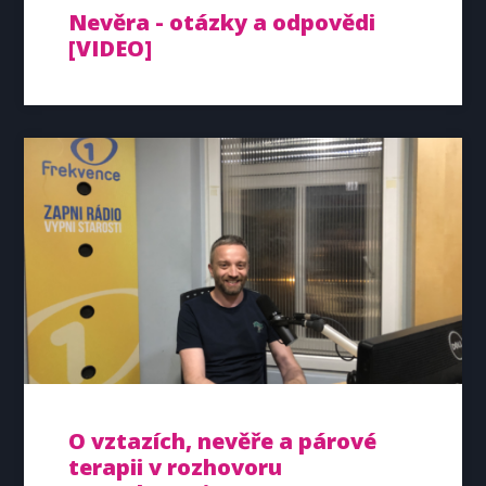
Nevěra - otázky a odpovědi
[VIDEO]
O vztazích, nevěře a párové
terapii v rozhovoru