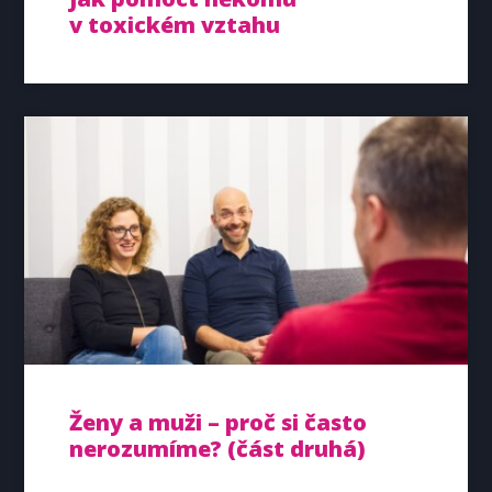
v toxickém vztahu
Ženy a muži – proč si často
nerozumíme? (část druhá)