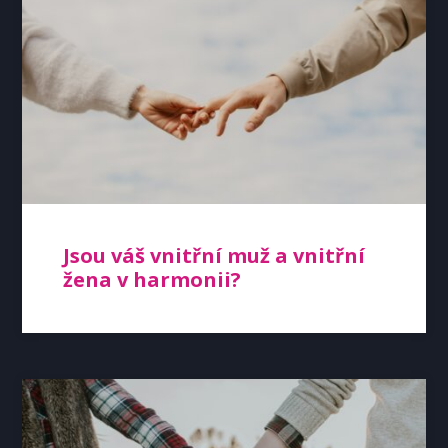
Jsou váš vnitřní muž a vnitřní
žena v harmonii?