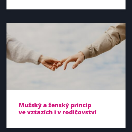
Mužský a ženský princip
ve vztazích i v rodičovství