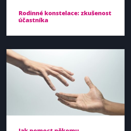
Rodinné konstelace: zkušenost
účastníka
Jak pomoct někomu