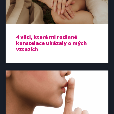
4 věci, které mi rodinné
konstelace ukázaly o mých
vztazích