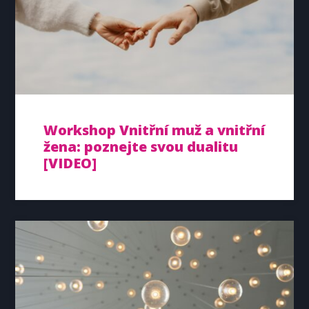
Workshop Vnitřní muž a vnitřní
žena: poznejte svou dualitu
[VIDEO]