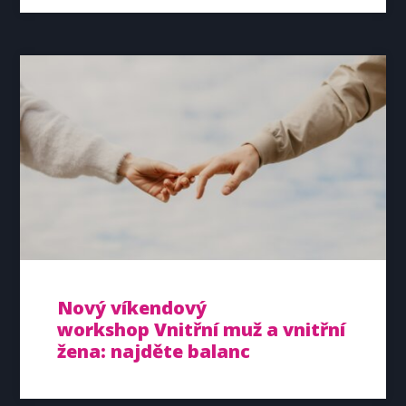
Nový víkendový
workshop Vnitřní muž a vnitřní
žena: najděte balanc