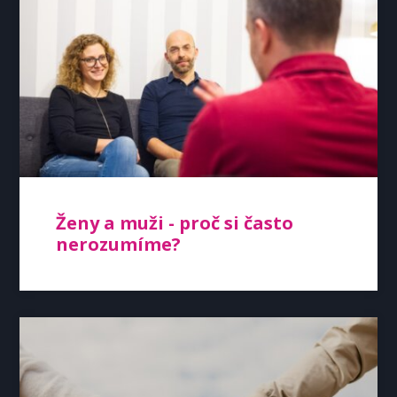
Ženy a muži - proč si často
nerozumíme?