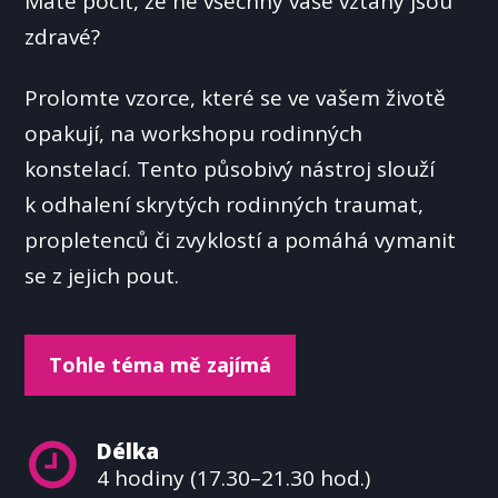
Máte pocit, že ne všechny vaše vztahy jsou
zdravé?
Prolomte vzorce, které se ve vašem životě
opakují, na workshopu rodinných
konstelací. Tento působivý nástroj slouží
k odhalení skrytých rodinných traumat,
propletenců či zvyklostí a pomáhá vymanit
se z jejich pout.
Tohle téma mě zajímá
Délka
4 hodiny (17.30–21.30 hod.)