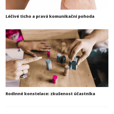
Léčivé ticho a pravá komunikační pohoda
Rodinné konstelace: zkušenost účastníka