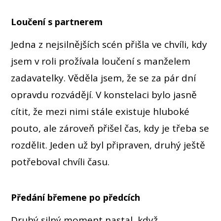
Loučení s partnerem
Jedna z nejsilnějších scén přišla ve chvíli, kdy
jsem v roli prožívala loučení s manželem
zadavatelky. Věděla jsem, že se za pár dní
opravdu rozvádějí. V konstelaci bylo jasně
cítit, že mezi nimi stále existuje hluboké
pouto, ale zároveň přišel čas, kdy je třeba se
rozdělit. Jeden už byl připraven, druhý ještě
potřeboval chvíli času.
Předání břemene po předcích
Druhý silný moment nastal, když