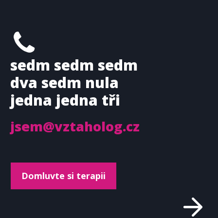
sedm sedm sedm
dva sedm nula
jedna jedna tři
jsem@vztaholog.cz
Domluvte si terapii