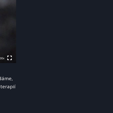
.00x
ídáme,
terapií