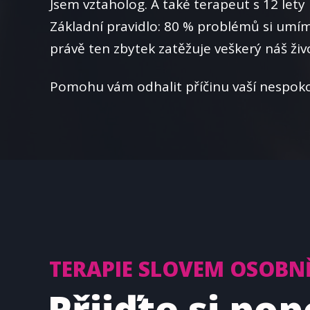
Jsem vztaholog. A také terapeut s 12 lety 
Základní pravidlo: 80 % problémů si umím
právě ten zbytek zatěžuje veškerý náš živ
Pomohu vám odhalit příčinu vaší nespokoj
TERAPIE SLOVEM OSOBNĚ
Přijďte si po