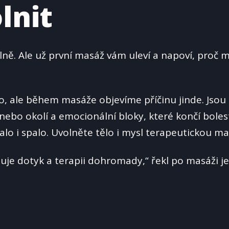
lnit
ně. Ale už první masáž vám uleví a napoví, proč 
o, ale během masáže objevíme příčinu jinde. Jsou
 nebo okolí a emocionální bloky, které končí bole
balo i spalo. Uvolněte tělo i mysl terapeutickou ma
ojuje dotyk a terapii dohromady,“ řekl po masáži j