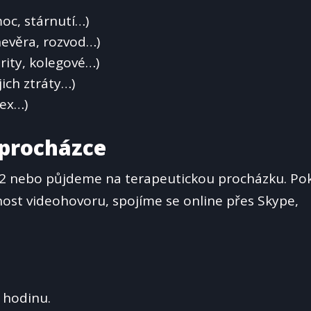
oc, stárnutí…)
evěra, rozvod…)
rity, kolegové…)
jich ztráty…)
sex…)
 procházce
2 nebo půjdeme na terapeutickou procházku. Po
st videohovoru, spojíme se online přes Skype,
1 hodinu.