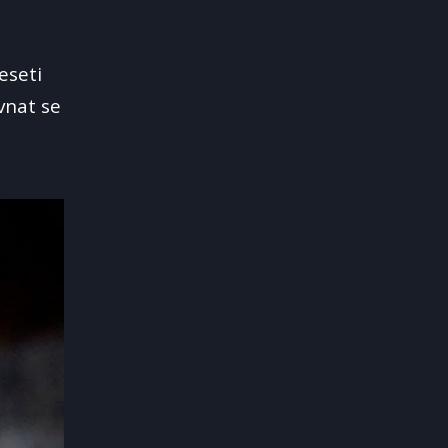
eseti
vnat se