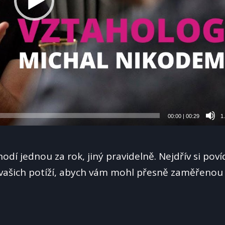
00:00
|
00:29
1
dí jednou za rok, jiný pravidelně. Nejdřív si pov
 vašich potíží, abych vám mohl přesně zaměřenou 