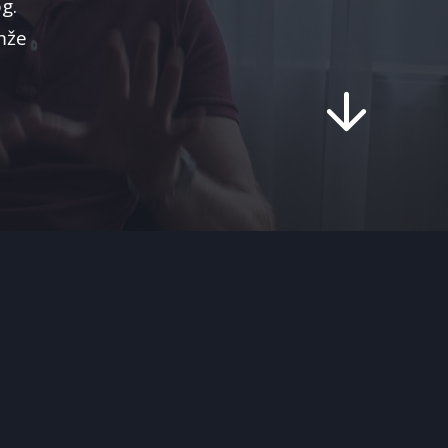
g.
mže