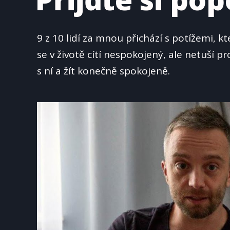
9 z 10 lidí za mnou přichází s potížemi, k
se v životě cítí nespokojený, ale netuší 
s ní a žít konečně spokojeně.
Video
přehrávač