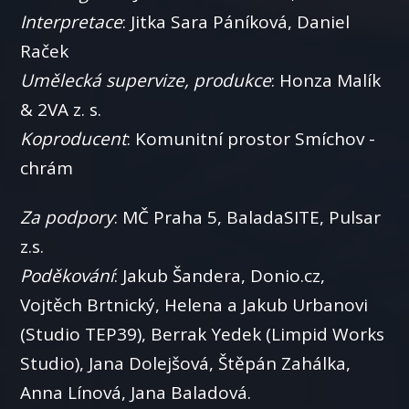
Interpretace
: Jitka Sara Páníková, Daniel
Raček
Umělecká supervize, produkce
: Honza Malík
& 2VA z. s.
Koproducent
: Komunitní prostor Smíchov -
chrám
Za podpory
: MČ Praha 5, BaladaSITE, Pulsar
z.s.
Poděkování
: Jakub Šandera, Donio.cz,
Vojtěch Brtnický, Helena a Jakub Urbanovi
(Studio TEP39), Berrak Yedek (Limpid Works
Studio), Jana Dolejšová, Štěpán Zahálka,
Anna Línová, Jana Baladová.