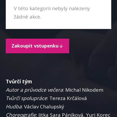
V této kategorii nebyly nalezeny
žádné akce.
Zakoupit vstupenku
Tvůrčí tým
Autor a průvodce večera
: Michal Nikodem
Tvůrčí spolupráce
: Tereza Krčálová
Hudba
: Václav Chalupský
Choreografie
: Jitka Sara Páníková, Yuri Korec