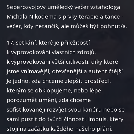
Seberozvojový umělecký večer vztahologa
Michala Nikodema s prvky terapie a tance -
večer, kdy netančíš, ale můžeš být pohnut/a.
17. setkání, které je příležitostí
k vyprovokování vlastních zdrojů,
k vyprovokování větší citlivosti, díky které
jsme vnímavější, otevřenější a autentičtější.
Je jedno, zda chceme zlepšit prostředí,
kterým se obklopujeme, nebo lépe
porozumět umění, zda chceme
sofistikovaněji rozvíjet svou kariéru nebo se
sami pustit do tvůrčí činnosti. Impuls, který
stojí na začátku každého našeho přání,