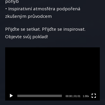
pohyb
• Inspirativní atmosféra podpořená
zkušeným průvodcem
Přijďte se setkat. Přijďte se inspirovat.
Objevte svůj poklad!
Video
přehrávač
00:00
|
01:01
1.00x