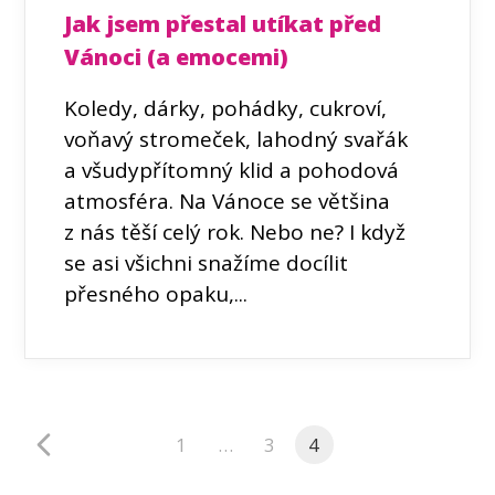
Jak jsem přestal utíkat před
Vánoci (a emocemi)
Koledy, dárky, pohádky, cukroví,
voňavý stromeček, lahodný svařák
a všudypřítomný klid a pohodová
atmosféra. Na Vánoce se většina
z nás těší celý rok. Nebo ne? I když
se asi všichni snažíme docílit
přesného opaku,...
1
…
3
4