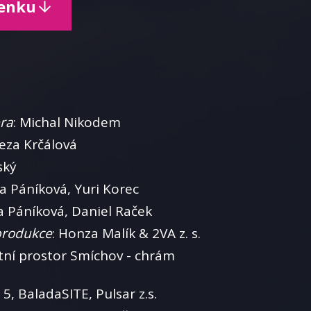
penku
ra
: Michal Nikodem
reza Krčálová
ský
ara Páníková, Yuri Korec
ra Páníková, Daniel Raček
produkce
: Honza Malík & 2VA z. s.
tní prostor Smíchov - chrám
5, BaladaSITE, Pulsar z.s.