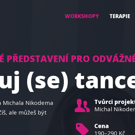
WORKSHOPY
TERAPIE
É PŘEDSTAVENÍ PRO ODVÁŽN
j (se) tanc
Tvůrci projek
a Michala Nikodema
Michal Nikode
číš, ale můžeš být
Cena
190–290 Kč