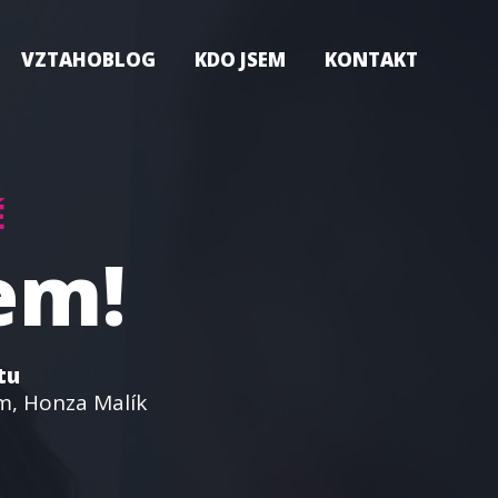
VZTAHOBLOG
KDO JSEM
KONTAKT
É
em!
tu
m, Honza Malík