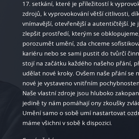
17. setkání, které je příležitostí k vyprov
zdrojů, k vyprovokování větší citlivosti, d
vnímavější, otevřenější a autentičtější. J
zlepšit prostředí, kterým se obklopujeme
porozumět umění, zda chceme sofistikovan
kariéru nebo se sami pustit do tvůrčí činn
stojí na začátku každého našeho přání, p
udělat nové kroky. Ovšem naše přání se ne
nové je vystaveno vnitřním pochybnoste
Naše vlastní zdroje jsou hluboko zakopa
jedině ty nám pomáhají ony zkoušky zvlá
Umění samo o sobě umí nastartovat ozdr
máme všichni v sobě k dispozici.