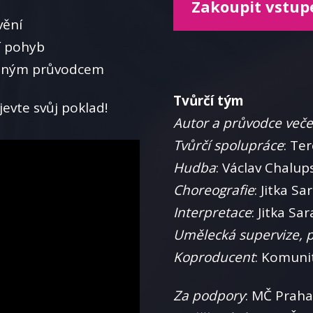
Zakoupit vstu
vění
í pohyb
ušeným průvodcem
Tvůrčí tým
bjevte svůj poklad!
Autor a průvodce veče
Tvůrčí spolupráce
: Te
Hudba
: Václav Chalup
Choreografie
: Jitka S
Interpretace
: Jitka Sa
Umělecká supervize, 
Koproducent
: Komuni
Za podpory
: MČ Praha 