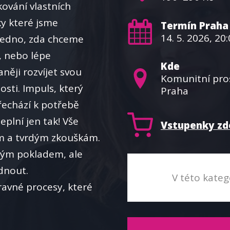
okování vlastních
íky které jsme
Termín Praha
14. 5. 2026, 20
e jedno, zda chceme
, nebo lépe
Kde
ěji rozvíjet svou
Komunitní pro
osti. Impuls, který
Praha
řechází k potřebě
plní jen tak! Vše
Vstupenky zd
m a tvrdým zkouškám.
ným pokladem, ale
dnout.
V této kateg
avné procesy, které