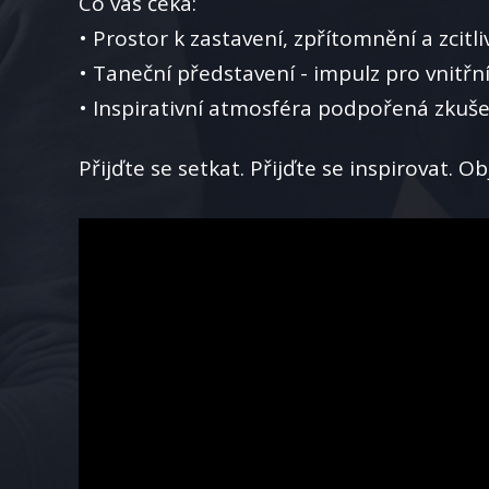
Co vás čeká:
• Prostor k zastavení, zpřítomnění a zcitli
• Taneční představení - impulz pro vnitřn
• Inspirativní atmosféra podpořená zk
Přijďte se setkat. Přijďte se inspirovat. O
Video
přehrávač